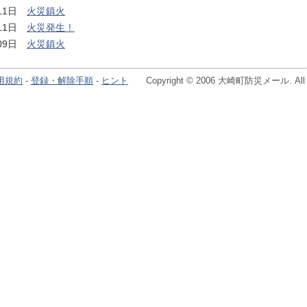
月11日
火災鎮火
月11日
火災発生！
月09日
火災鎮火
用規約
-
登録・解除手順
-
ヒント
Copyright © 2006 大崎町防災メール. All Ri