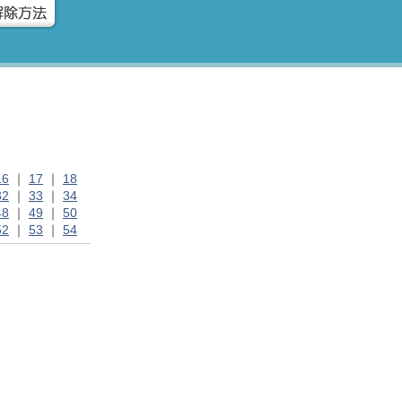
16
｜
17
｜
18
32
｜
33
｜
34
48
｜
49
｜
50
52
｜
53
｜
54