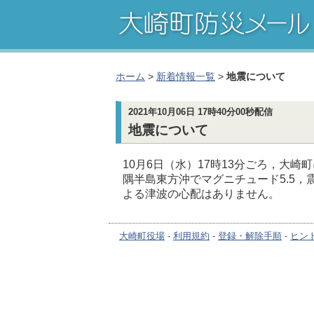
ホーム
>
新着情報一覧
>
地震について
2021年10月06日 17時40分00秒配信
地震について
10月6日（水）17時13分ごろ，大
隅半島東方沖でマグニチュード5.5，
よる津波の心配はありません。
大崎町役場
-
利用規約
-
登録・解除手順
-
ヒン